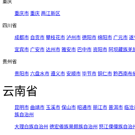
重庆
重庆市
重庆
两江新区
四川省
成都市
自贡市
攀枝花市
泸州市
德阳市
绵阳市
广元市
遂
宜宾市
广安市
达州市
雅安市
巴中市
资阳市
阿坝藏族羌
贵州省
贵阳市
六盘水市
遵义市
安顺市
毕节市
铜仁市
黔西南布
云南省
昆明市
曲靖市
玉溪市
保山市
昭通市
丽江市
普洱市
临沧
族自治州
大理白族自治州
德宏傣族景颇族自治州
怒江傈僳族自治