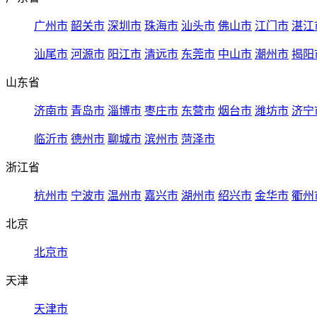
广州市
韶关市
深圳市
珠海市
汕头市
佛山市
江门市
湛江
汕尾市
河源市
阳江市
清远市
东莞市
中山市
潮州市
揭阳
山东省
济南市
青岛市
淄博市
枣庄市
东营市
烟台市
潍坊市
济宁
临沂市
德州市
聊城市
滨州市
菏泽市
浙江省
杭州市
宁波市
温州市
嘉兴市
湖州市
绍兴市
金华市
衢州
北京
北京市
天津
天津市