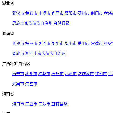
湖北省
武汉市
黄石市
十堰市
宜昌市
襄阳市
鄂州市
荆门市
孝感
恩施土家族苗族自治州
直辖县级
湖南省
长沙市
株洲市
湘潭市
衡阳市
邵阳市
岳阳市
常德市
张家
娄底市
湘西土家族苗族自治州
广西壮族自治区
南宁市
柳州市
桂林市
梧州市
北海市
防城港市
钦州市
贵
来宾市
崇左市
海南省
海口市
三亚市
三沙市
直辖县级