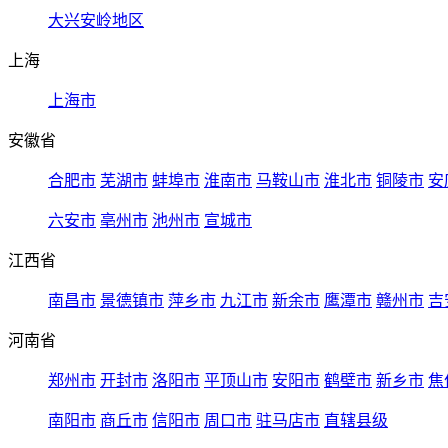
大兴安岭地区
上海
上海市
安徽省
合肥市
芜湖市
蚌埠市
淮南市
马鞍山市
淮北市
铜陵市
安
六安市
亳州市
池州市
宣城市
江西省
南昌市
景德镇市
萍乡市
九江市
新余市
鹰潭市
赣州市
吉
河南省
郑州市
开封市
洛阳市
平顶山市
安阳市
鹤壁市
新乡市
焦
南阳市
商丘市
信阳市
周口市
驻马店市
直辖县级