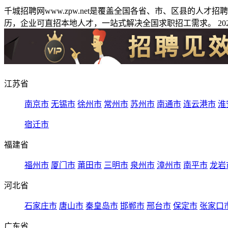
千城招聘网www.zpw.net是覆盖全国各省、市、区县的人
历，企业可直招本地人才，一站式解决全国求职招工需求。 2026
江苏省
南京市
无锡市
徐州市
常州市
苏州市
南通市
连云港市
淮
宿迁市
福建省
福州市
厦门市
莆田市
三明市
泉州市
漳州市
南平市
龙岩
河北省
石家庄市
唐山市
秦皇岛市
邯郸市
邢台市
保定市
张家口
广东省