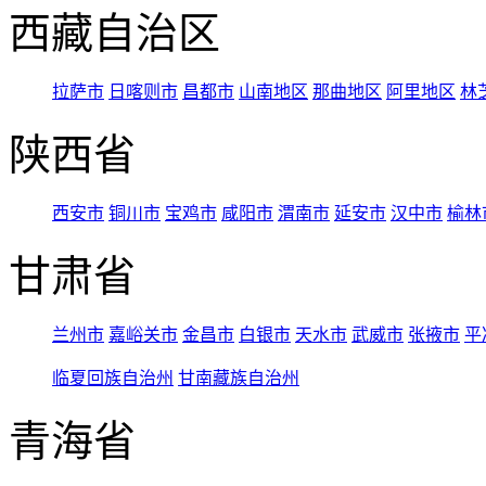
西藏自治区
拉萨市
日喀则市
昌都市
山南地区
那曲地区
阿里地区
林
陕西省
西安市
铜川市
宝鸡市
咸阳市
渭南市
延安市
汉中市
榆林
甘肃省
兰州市
嘉峪关市
金昌市
白银市
天水市
武威市
张掖市
平
临夏回族自治州
甘南藏族自治州
青海省