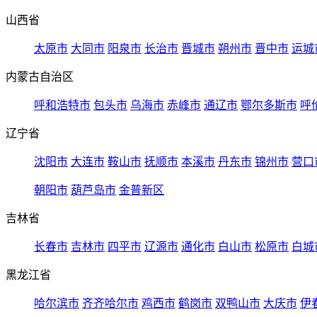
山西省
太原市
大同市
阳泉市
长治市
晋城市
朔州市
晋中市
运城
内蒙古自治区
呼和浩特市
包头市
乌海市
赤峰市
通辽市
鄂尔多斯市
呼
辽宁省
沈阳市
大连市
鞍山市
抚顺市
本溪市
丹东市
锦州市
营口
朝阳市
葫芦岛市
金普新区
吉林省
长春市
吉林市
四平市
辽源市
通化市
白山市
松原市
白城
黑龙江省
哈尔滨市
齐齐哈尔市
鸡西市
鹤岗市
双鸭山市
大庆市
伊