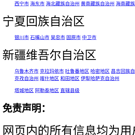
西宁市
海东市
海北藏族自治州
黄南藏族自治州
海南藏族
宁夏回族自治区
银川市
石嘴山市
吴忠市
固原市
中卫市
新疆维吾尔自治区
乌鲁木齐市
克拉玛依市
吐鲁番地区
哈密地区
昌吉回族自
克孜自治州
喀什地区
和田地区
伊犁哈萨克自治州
塔城地区
阿勒泰地区
直辖县级
免责声明：
网页内的所有信息均为用